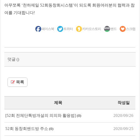
아무쪼록 ‘천하제일 52회동창회시스템’이 되도록 회원여러분의 협력과 참
여를 기대합니다!
페이스북
트위터
카카오스토리
밴드
스크랩
덧글 (
)
목록
제목
작성일
[52회 전체단톡방개설의 의의와 활용법]
2020/09/26
(0)
52회 동창회밴드방 주소
2020/09/25
(0)