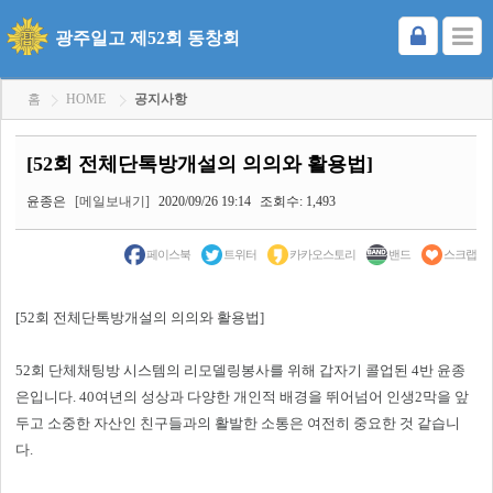
광주일고 제52회 동창회
홈
HOME
공지사항
[52회 전체단톡방개설의 의의와 활용법]
윤종은
[메일보내기]
2020/09/26 19:14
조회수: 1,493
페이스북
트위터
카카오스토리
밴드
스크랩
[52회 전체단톡방개설의 의의와 활용법]
52회 단체채팅방 시스템의 리모델링봉사를 위해 갑자기 콜업된 4반 윤종
은입니다. 40여년의 성상과 다양한 개인적 배경을 뛰어넘어 인생2막을 앞
두고 소중한 자산인 친구들과의 활발한 소통은 여전히 중요한 것 같습니
다.