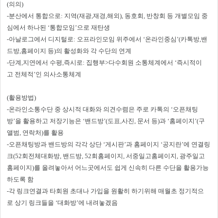
(의의)
-분산에서 통합으로: 지역(재광,재경,해외), 동호회, 반창회 등 개별모임 중
심에서 하나된 ‘통합모임’으로 재탄생
-아날로그에서 디지털로: 오프라인모임 위주에서 ‘온라인중심’(카톡방,밴
드방,홈페이지 등)의 활성화와 각 수단의 연계
-단계,지연에서 수평,즉시로: 집행부>다수회원 소통체계에서 ‘즉시적이
고 전체적’인 의사소통체계
(활용방법)
-온라인소통수단 중 상시적 대화와 의견수렴은 주로 카톡의 ‘오픈채팅
방’을 활용하고 저장기능은 ‘밴드방’(도표,사진, 문서 등)과 ‘홈페이지’(구
앨범, 연락처)를 활용
-오픈채팅방과 밴드방의 각각 상단 ‘게시판’과 홈페이지 ‘공지란’에 연결링
크(52회전체대화방, 밴드방, 52회홈페이지, 서중일고홈페이지, 광주일고
홈페이지)를 올려놓아서 어느곳에서도 쉽게 신속히 다른 수단을 활용가능
하도록 함
-각 링크연결과 타회원 초대나 가입을 원활히 하기위해 매월초 정기적으
로 상기 링크들을 ‘대화방’에 내려놓겠음