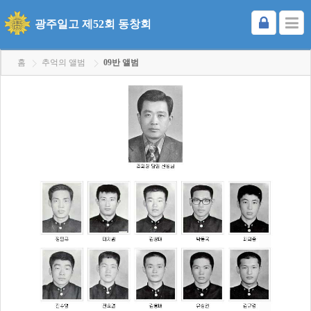
광주일고 제52회 동창회
홈
추억의 앨범
09반 앨범