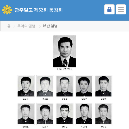
광주일고 제52회 동창회
홈
추억의 앨범
05반 앨범